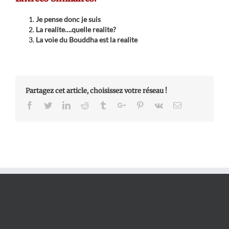
Je pense donc je suis
La realite….quelle realite?
La voie du Bouddha est la realite
Partagez cet article, choisissez votre réseau !
Facebook
Twitter
Linkedin
Reddit
Tumblr
Google+
Pinterest
Vk
Email