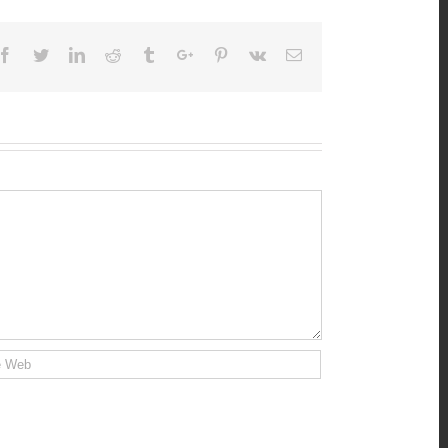
Facebook
Twitter
Linkedin
Reddit
Tumblr
Google+
Pinterest
Vk
Email