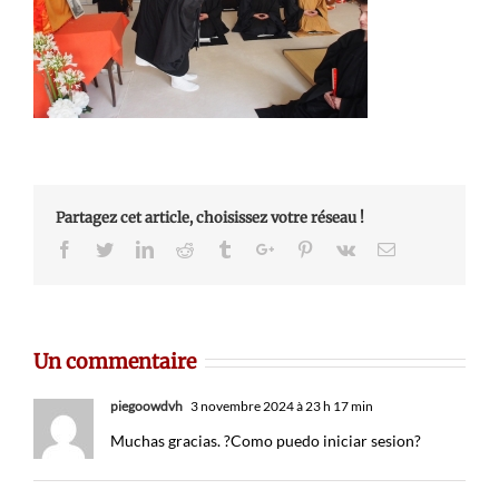
Partagez cet article, choisissez votre réseau !
Facebook
Twitter
Linkedin
Reddit
Tumblr
Google+
Pinterest
Vk
Email
Un commentaire
piegoowdvh
3 novembre 2024 à 23 h 17 min
Muchas gracias. ?Como puedo iniciar sesion?