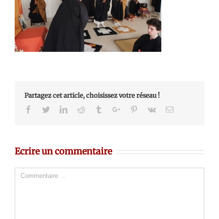
Partagez cet article, choisissez votre réseau !
Facebook
Twitter
Linkedin
Reddit
Tumblr
Google+
Pinterest
Vk
Email
Ecrire un commentaire
Comment