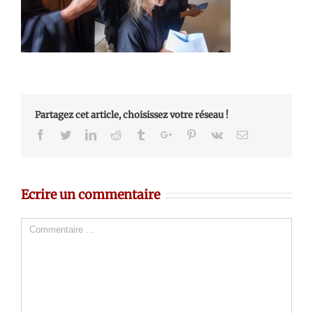
Partagez cet article, choisissez votre réseau !
Facebook
Twitter
Linkedin
Reddit
Tumblr
Google+
Pinterest
Vk
Email
Ecrire un commentaire
Comment