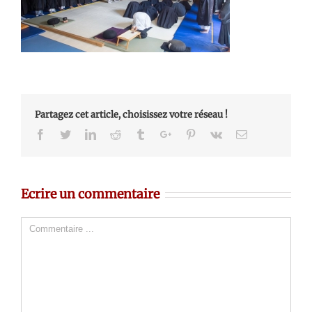
Partagez cet article, choisissez votre réseau !
Facebook
Twitter
Linkedin
Reddit
Tumblr
Google+
Pinterest
Vk
Email
Ecrire un commentaire
Comment