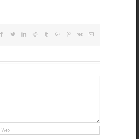
Facebook
Twitter
Linkedin
Reddit
Tumblr
Google+
Pinterest
Vk
Email