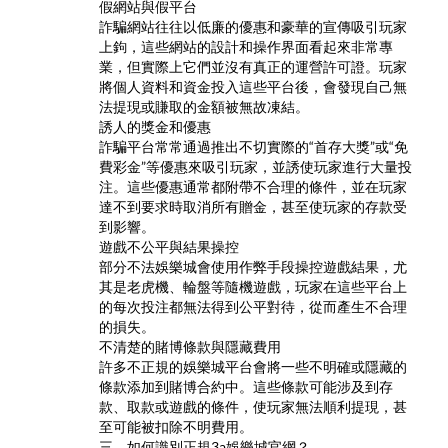
假網站與假平台
詐騙網站往往以低廉的優惠和豪華的宣傳吸引玩家
上鉤，這些網站的設計和操作界面看起來非常專
業，但實際上它們並沒有真正的運營許可證。玩家
將個人資料和資金投入這些平台後，會發現自己無
法提現或賺取的金額被無故凍結。
誘人的獎金和優惠
詐騙平台常常通過推出不切實際的“首存大獎”或“免
費彩金”等優惠來吸引玩家，並誘使玩家進行大量投
注。這些優惠通常都附帶不合理的條件，並在玩家
達不到要求時取消所有贈金，甚至使玩家的存款受
到影響。
遊戲不公平與結果操控
部分不法娛樂城會使用作弊手段操控遊戲結果，尤
其是老虎機、輪盤等隨機遊戲，玩家在這些平台上
的每次投注都無法得到公平對待，從而產生不合理
的損失。
不清楚的賭博條款與隱藏費用
許多不正規的娛樂城平台會將一些不明確或隱藏的
條款添加到賭博合約中。這些條款可能涉及到存
款、取款或遊戲的條件，使玩家無法順利提現，甚
至可能被扣除不明費用。
三、如何識別正規3a娛樂城官網？