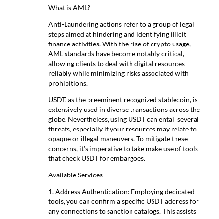
What is AML?
Anti-Laundering actions refer to a group of legal
steps aimed at hindering and identifying illicit
finance activities. With the rise of crypto usage,
AML standards have become notably critical,
allowing clients to deal with digital resources
reliably while minimizing risks associated with
prohibitions.
USDT, as the preeminent recognized stablecoin, is
extensively used in diverse transactions across the
globe. Nevertheless, using USDT can entail several
threats, especially if your resources may relate to
opaque or illegal maneuvers. To mitigate these
concerns, it’s imperative to take make use of tools
that check USDT for embargoes.
Available Services
1. Address Authentication: Employing dedicated
tools, you can confirm a specific USDT address for
any connections to sanction catalogs. This assists