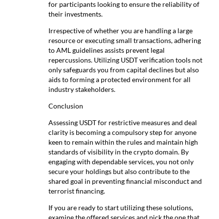
for participants looking to ensure the reliability of
their investments.
Irrespective of whether you are handling a large
resource or executing small transactions, adhering
to AML guidelines assists prevent legal
repercussions. Utilizing USDT verification tools not
only safeguards you from capital declines but also
aids to forming a protected environment for all
industry stakeholders.
Conclusion
Assessing USDT for restrictive measures and deal
clarity is becoming a compulsory step for anyone
keen to remain within the rules and maintain high
standards of visibility in the crypto domain. By
engaging with dependable services, you not only
secure your holdings but also contribute to the
shared goal in preventing financial misconduct and
terrorist financing.
If you are ready to start utilizing these solutions,
examine the offered services and pick the one that