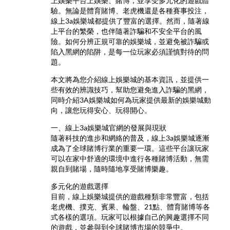
上娛樂平台上娛樂、賭博，並享受多元化的遊戲體
驗。無論是體育賭博、老虎機還是各種賽事投注，
線上3a娛樂城都提供了豐富的選擇。然而，隨著線
上平台的繁榮，也伴隨著詐騙和不安全平台的風
險。如何分辨正規可靠的娛樂城，並避免被詐騙或
陷入黑網的陷阱，是每一位玩家必須謹慎對待的問
題。
本文將為您介紹線上娛樂城的基本資訊，並提供一
些有效的辨識技巧，幫助您避免進入詐騙的黑網，
同時介紹3A娛樂城如何為玩家提供最新的娛樂城動
向，讓您玩得安心、玩得開心。
一、線上3a娛樂城官網的發展與現狀
隨著科技的進步和網絡的普及，線上3a娛樂城逐漸
成為了全球賭博行業的重要一環。這些平台讓玩家
可以在家中舒適的環境中進行各種賭博活動，無需
親自到賭場，隨時隨地享受賭博樂趣。
多元化的遊戲選擇
目前，線上娛樂城提供的遊戲種類非常豐富，包括
老虎機、撲克、賓果、輪盤、21點、體育賭博等各
式各樣的選項。玩家可以根據自己的興趣選擇不同
的遊戲，並參與到全球賭博市場的競爭中。