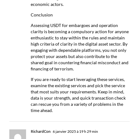
economic actors.
Conclusion
Assessing USDT for embargoes and operation
clarity is becoming a compulsory action for anyone
enthusiastic to stay within the rules and maintain
high criteria of clarity in the digital asset sector. By
engaging with dependable platforms, you not only
protect your assets but also contribute to the
shared goal in countering financial misconduct and
financing of terrorism.
If you are ready to start leveraging these services,
examine the existing services and pick the service
that most suits your requirements. Keep in mind,
data is your strength, and quick transaction check
can rescue you from a variety of problems in the
time ahead.
RichardCon
6 janvier 2025 à 19 h 29 min