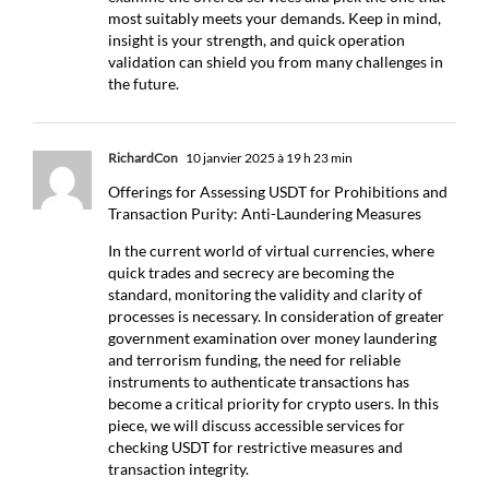
most suitably meets your demands. Keep in mind,
insight is your strength, and quick operation
validation can shield you from many challenges in
the future.
RichardCon
10 janvier 2025 à 19 h 23 min
Offerings for Assessing USDT for Prohibitions and
Transaction Purity: Anti-Laundering Measures
In the current world of virtual currencies, where
quick trades and secrecy are becoming the
standard, monitoring the validity and clarity of
processes is necessary. In consideration of greater
government examination over money laundering
and terrorism funding, the need for reliable
instruments to authenticate transactions has
become a critical priority for crypto users. In this
piece, we will discuss accessible services for
checking USDT for restrictive measures and
transaction integrity.