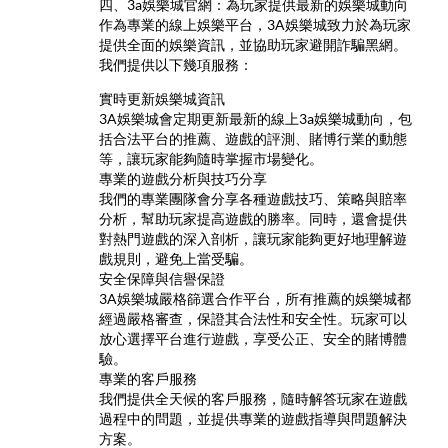
四、3a娛樂城官網：為玩家提供最新的娛樂城動向
作為專業的線上娛樂平台，3A娛樂城致力於為玩家
提供全面的娛樂資訊，並協助玩家避開詐騙黑網。
我們提供以下幾項服務：
實時更新娛樂城資訊
3A娛樂城會定期更新最新的線上3a娛樂城動向，包
括合法平台的推薦、遊戲的評測、賭博行業的動態
等，讓玩家能夠隨時掌握市場變化。
專業的遊戲分析與技巧分享
我們的專業團隊會分享各種遊戲技巧、策略與賠率
分析，幫助玩家提高遊戲的勝率。同時，還會提供
對熱門遊戲的深入剖析，讓玩家能夠更好地理解遊
戲規則，避免上當受騙。
安全保障與信譽保證
3A娛樂城嚴格篩選合作平台，所有推薦的娛樂城都
經過嚴格審查，保證其合法性和安全性。玩家可以
放心選擇平台進行遊戲，享受公正、安全的賭博體
驗。
專業的客戶服務
我們提供全天候的客戶服務，隨時解答玩家在遊戲
過程中的問題，並提供專業的遊戲指導與問題解決
方案。