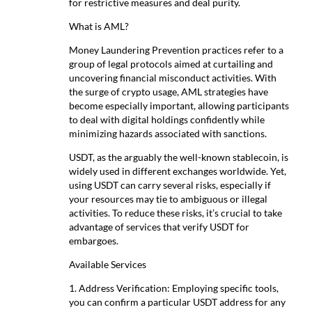
for restrictive measures and deal purity.
What is AML?
Money Laundering Prevention practices refer to a
group of legal protocols aimed at curtailing and
uncovering financial misconduct activities. With
the surge of crypto usage, AML strategies have
become especially important, allowing participants
to deal with digital holdings confidently while
minimizing hazards associated with sanctions.
USDT, as the arguably the well-known stablecoin, is
widely used in different exchanges worldwide. Yet,
using USDT can carry several risks, especially if
your resources may tie to ambiguous or illegal
activities. To reduce these risks, it’s crucial to take
advantage of services that verify USDT for
embargoes.
Available Services
1. Address Verification: Employing specific tools,
you can confirm a particular USDT address for any