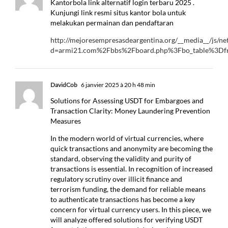
Kantorbola link alternatif login terbaru 2025 .
Kunjungi link resmi situs kantor bola untuk
melakukan permainan dan pendaftaran
http://mejoresempresasdeargentina.org/__media__/js/ne
d=armi21.com%2Fbbs%2Fboard.php%3Fbo_table%3D
DavidCob
6 janvier 2025 à 20 h 48 min
Solutions for Assessing USDT for Embargoes and
Transaction Clarity: Money Laundering Prevention
Measures
In the modern world of virtual currencies, where
quick transactions and anonymity are becoming the
standard, observing the validity and purity of
transactions is essential. In recognition of increased
regulatory scrutiny over illicit finance and
terrorism funding, the demand for reliable means
to authenticate transactions has become a key
concern for virtual currency users. In this piece, we
will analyze offered solutions for verifying USDT