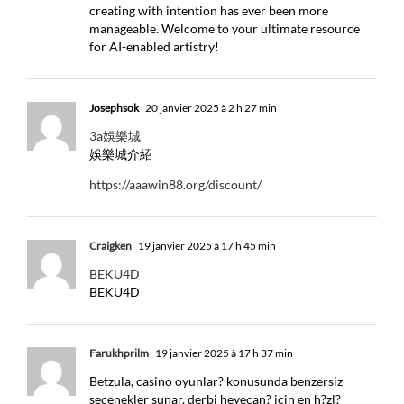
creating with intention has ever been more
manageable. Welcome to your ultimate resource
for AI-enabled artistry!
Josephsok
20 janvier 2025 à 2 h 27 min
3a娛樂城
娛樂城介紹
https://aaawin88.org/discount/
Craigken
19 janvier 2025 à 17 h 45 min
BEKU4D
BEKU4D
Farukhprilm
19 janvier 2025 à 17 h 37 min
Betzula, casino oyunlar? konusunda benzersiz
secenekler sunar. derbi heyecan? icin en h?zl?