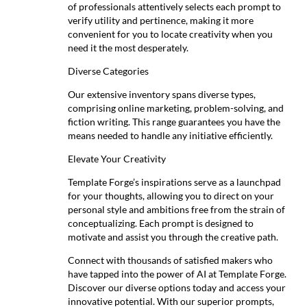
of professionals attentively selects each prompt to
verify utility and pertinence, making it more
convenient for you to locate creativity when you
need it the most desperately.
Diverse Categories
Our extensive inventory spans diverse types,
comprising online marketing, problem-solving, and
fiction writing. This range guarantees you have the
means needed to handle any initiative efficiently.
Elevate Your Creativity
Template Forge’s inspirations serve as a launchpad
for your thoughts, allowing you to direct on your
personal style and ambitions free from the strain of
conceptualizing. Each prompt is designed to
motivate and assist you through the creative path.
Connect with thousands of satisfied makers who
have tapped into the power of AI at Template Forge.
Discover our diverse options today and access your
innovative potential. With our superior prompts,