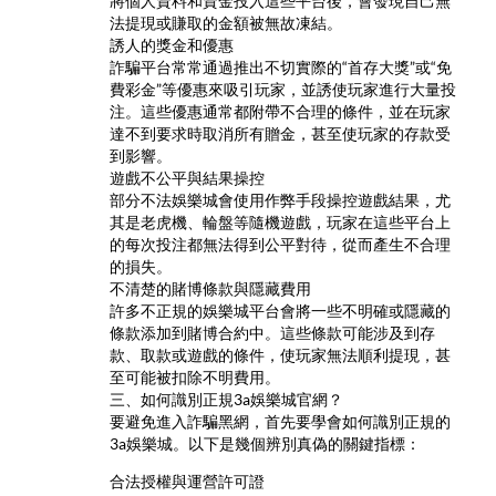
將個人資料和資金投入這些平台後，會發現自己無
法提現或賺取的金額被無故凍結。
誘人的獎金和優惠
詐騙平台常常通過推出不切實際的“首存大獎”或“免
費彩金”等優惠來吸引玩家，並誘使玩家進行大量投
注。這些優惠通常都附帶不合理的條件，並在玩家
達不到要求時取消所有贈金，甚至使玩家的存款受
到影響。
遊戲不公平與結果操控
部分不法娛樂城會使用作弊手段操控遊戲結果，尤
其是老虎機、輪盤等隨機遊戲，玩家在這些平台上
的每次投注都無法得到公平對待，從而產生不合理
的損失。
不清楚的賭博條款與隱藏費用
許多不正規的娛樂城平台會將一些不明確或隱藏的
條款添加到賭博合約中。這些條款可能涉及到存
款、取款或遊戲的條件，使玩家無法順利提現，甚
至可能被扣除不明費用。
三、如何識別正規3a娛樂城官網？
要避免進入詐騙黑網，首先要學會如何識別正規的
3a娛樂城。以下是幾個辨別真偽的關鍵指標：
合法授權與運營許可證