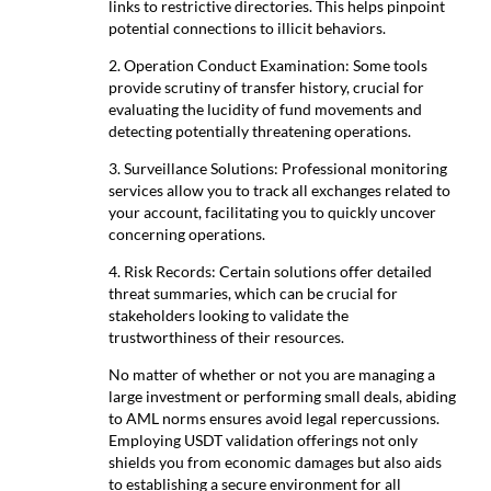
links to restrictive directories. This helps pinpoint
potential connections to illicit behaviors.
2. Operation Conduct Examination: Some tools
provide scrutiny of transfer history, crucial for
evaluating the lucidity of fund movements and
detecting potentially threatening operations.
3. Surveillance Solutions: Professional monitoring
services allow you to track all exchanges related to
your account, facilitating you to quickly uncover
concerning operations.
4. Risk Records: Certain solutions offer detailed
threat summaries, which can be crucial for
stakeholders looking to validate the
trustworthiness of their resources.
No matter of whether or not you are managing a
large investment or performing small deals, abiding
to AML norms ensures avoid legal repercussions.
Employing USDT validation offerings not only
shields you from economic damages but also aids
to establishing a secure environment for all