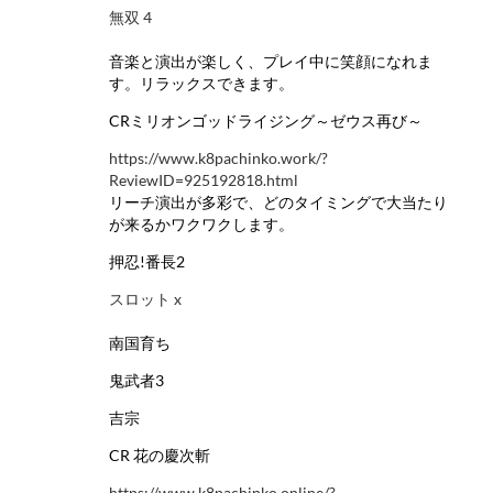
無双 4
音楽と演出が楽しく、プレイ中に笑顔になれま
す。リラックスできます。
CRミリオンゴッドライジング～ゼウス再び～
https://www.k8pachinko.work/?
ReviewID=925192818.html
リーチ演出が多彩で、どのタイミングで大当たり
が来るかワクワクします。
押忍!番長2
スロット x
南国育ち
鬼武者3
吉宗
CR 花の慶次斬
https://www.k8pachinko.online/?