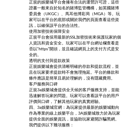
正規的娛樂城平台會擁有合法的運營許可證，這些
證書一般來自於知名的賭博監管機構，如英國賭博
委員會（UKGC）、馬耳他博彩局（MGA）等。玩
家可以在平台的底部或關於我們的頁面查看這些資
訊，以確保該平台的合法性。
使用加密技術保障安全
正規平台會採用最新的SSL加密技術來保護玩家的個
人資訊和資金安全。玩家可以在平台網址欄查看是
否以“https”開頭，並且確認網頁上的支付方式是安
全的。
透明的支付與提款政策
正規娛樂城會提供清晰明確的存款和提款流程，並
且在玩家要求提款時不會無理拖延。平台的條款和
條件應該是簡單且易於理解的，沒有隱藏費用。
客戶服務與口碑
正規3a娛樂城會提供全天候的客戶服務支持，並能
迅速解答玩家的問題。玩家可以查看該平台的用戶
評價與口碑，了解其他玩家的真實經驗。
四、3a娛樂城官網：為玩家提供最新的娛樂城動向
作為專業的線上娛樂平台，3A娛樂城致力於為玩家
提供全面的娛樂資訊，並協助玩家避開詐騙黑網。
我們提供以下幾項服務：