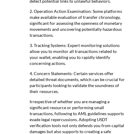
detect potential links to unlawful behaviors.
2. Operation Action Examination: Some platforms
make available evaluation of transfer chronology,
significant for assessing the openness of monetary
movements and uncovering potentially hazardous
transactions.
3. Tracking Systems: Expert monitoring solutions
allow you to monitor all transactions related to
your wallet, enabling you to rapidly identify
concerning actions.
4. Concern Statements: Certain services offer
detailed threat documents, which can be crucial for
participants looking to validate the soundness of
their resources.
Irrespective of whether you are managing a
significant resource or performing small
transactions, following to AML guidelines supports
evade legal repercussions. Adopting USDT
verification tools not only defends you from capital
damages but also supports to creating a safe