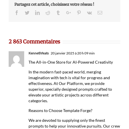
Partagez cet article, choisissez votre réseau !
Facebook
Twitter
Linkedin
Reddit
Tumblr
Google+
Pinterest
Vk
Email
2 863 Commentaires
Kennethfeats
20 janvier 2025 à 20 h 09 min
The All-in-One Store for AI-Powered Creativity
In the modern fast-paced world, merging
imagination with tech is vital for progress and
effectiveness. At Our Platform, we provide
superior, specially designed prompts crafted to
elevate your artistic projects across different
categories.
Reasons to Choose Template Forge?
We are devoted to supplying only the finest
prompts to help your innovative pursuits. Our crew