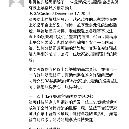
別再被詐騙黑網騙了！3A最新娛樂城體驗金提供所
有線上娛樂城的最新動向
By 3ACasino / December 17, 2024
隨著線上娛樂城的興起，越來越多的玩家選擇在網
上娛樂平台上娛樂、賭博，並享受多元化的遊戲體
驗。無論是體育賭博、老虎機還是各種賽事投注，
線上3a娛樂城都提供了豐富的選擇。然而，隨著線
上平台的繁榮，也伴隨著詐騙和不安全平台的風
險。如何分辨正規可靠的娛樂城，並避免被詐騙或
陷入黑網的陷阱，是每一位玩家必須謹慎對待的問
題。
本文將為您介紹線上娛樂城的基本資訊，並提供一
些有效的辨識技巧，幫助您避免進入詐騙的黑網，
同時介紹3A娛樂城如何為玩家提供最新的娛樂城動
向，讓您玩得安心、玩得開心。
一、線上3a娛樂城官網的發展與現狀
隨著科技的進步和網絡的普及，線上3a娛樂城逐漸
成為了全球賭博行業的重要一環。這些平台讓玩家
可以在家中舒適的環境中進行各種賭博活動，無需
親自到賭場，隨時隨地享受賭博樂趣。