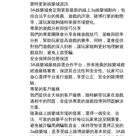
實時更新娛樂城資訊
3A娛樂城會定期更新最新的線上3a娛樂城動向，包
括合法平台的推薦、遊戲的評測、賭博行業的動態
等，讓玩家能夠隨時掌握市場變化。
專業的遊戲分析與技巧分享
我們的專業團隊會分享各種遊戲技巧、策略與賠率
分析，幫助玩家提高遊戲的勝率。同時，還會提供
對熱門遊戲的深入剖析，讓玩家能夠更好地理解遊
戲規則，避免上當受騙。
安全保障與信譽保證
3A娛樂城嚴格篩選合作平台，所有推薦的娛樂城都
經過嚴格審查，保證其合法性和安全性。玩家可以
放心選擇平台進行遊戲，享受公正、安全的賭博體
驗。
專業的客戶服務
我們提供全天候的客戶服務，隨時解答玩家在遊戲
過程中的問題，並提供專業的遊戲指導與問題解決
方案。
隨著線上娛樂城市場的發展，選擇一個安全、合
法、可靠的娛樂平台對於每位玩家來說至關重要。
避免被詐騙黑網騙取資金，保持理智並選擇正規的
3a娛樂城，是享受線上賭博娛樂的基本前提。3A娛