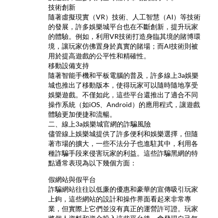
技術創新
隨著虛擬現實（VR）技術、人工智慧（AI）等技術
的發展，許多娛樂城平台也在不斷創新，提升玩家
的體驗。例如，利用VR技術打造身臨其境的賭博環
境，讓玩家仿佛置身於真實的賭場；而AI技術則被
用於提高遊戲的公平性和精確性。
移動設備支持
隨著智能手機和平板電腦的普及，許多線上3a娛樂
城也推出了移動版本，使得玩家可以隨時隨地享受
娛樂遊戲。不僅如此，這些平台還推出了適合不同
操作系統（如iOS、Android）的應用程式，讓遊戲
體驗更加便捷和流暢。
二、線上3a娛樂城官網的詐騙風險
儘管線上娛樂城提供了許多便利和娛樂選擇，但隨
著市場的擴大，一些不法分子也進駐其中，利用各
種詐騙手段來侵害玩家的利益。這些詐騙黑網的特
點通常表現為以下幾個方面：
假網站與假平台
詐騙網站往往以低廉的優惠和豪華的宣傳吸引玩家
上鉤，這些網站的設計和操作界面看起來非常專
業，但實際上它們並沒有真正的運營許可證。玩家