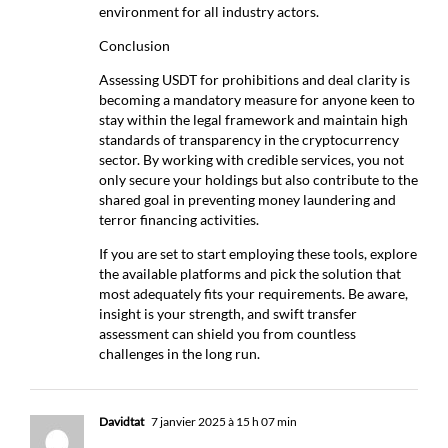
environment for all industry actors.
Conclusion
Assessing USDT for prohibitions and deal clarity is
becoming a mandatory measure for anyone keen to
stay within the legal framework and maintain high
standards of transparency in the cryptocurrency
sector. By working with credible services, you not
only secure your holdings but also contribute to the
shared goal in preventing money laundering and
terror financing activities.
If you are set to start employing these tools, explore
the available platforms and pick the solution that
most adequately fits your requirements. Be aware,
insight is your strength, and swift transfer
assessment can shield you from countless
challenges in the long run.
Davidtat
7 janvier 2025 à 15 h 07 min