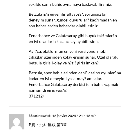
sekilde canl? bahis oynamaya baslayabilirsiniz.
Betzula’n?n guvenilir altyap?s?, sorunsuz bir
deneyim sunar. guncel duyurular? kac?rmadan en
son haberlerden haberdar olabilirsiniz.
Fenerbahce ve Galatasaray gibi buyuk tak?mlar?n
en iyi oranlarla kazanc saglayabilirsiniz.
Ayr?ca, platformun en yeni versiyonu, mobil
cihazlar uzerinden kolay erisim sunar. Ozel olarak,
betzula giris
, kolay ve h?zl? giris imkan?.
Betzula, spor bahislerinden canl? casino oyunlar?na
kadar en iyi deneyimi yasatmay? amaclar.
Fenerbahce Galatasaray derbisi icin bahis yapmak
icin simdi giris yap?n!
371212+
k8casinoswict
18 janvier 2025 à 21 h 48 min
P真・北斗無双 第3章