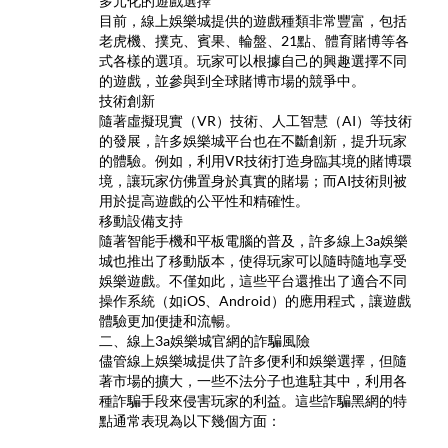
多元化的遊戲選擇
目前，線上娛樂城提供的遊戲種類非常豐富，包括
老虎機、撲克、賓果、輪盤、21點、體育賭博等各
式各樣的選項。玩家可以根據自己的興趣選擇不同
的遊戲，並參與到全球賭博市場的競爭中。
技術創新
隨著虛擬現實（VR）技術、人工智慧（AI）等技術
的發展，許多娛樂城平台也在不斷創新，提升玩家
的體驗。例如，利用VR技術打造身臨其境的賭博環
境，讓玩家仿佛置身於真實的賭場；而AI技術則被
用於提高遊戲的公平性和精確性。
移動設備支持
隨著智能手機和平板電腦的普及，許多線上3a娛樂
城也推出了移動版本，使得玩家可以隨時隨地享受
娛樂遊戲。不僅如此，這些平台還推出了適合不同
操作系統（如iOS、Android）的應用程式，讓遊戲
體驗更加便捷和流暢。
二、線上3a娛樂城官網的詐騙風險
儘管線上娛樂城提供了許多便利和娛樂選擇，但隨
著市場的擴大，一些不法分子也進駐其中，利用各
種詐騙手段來侵害玩家的利益。這些詐騙黑網的特
點通常表現為以下幾個方面：