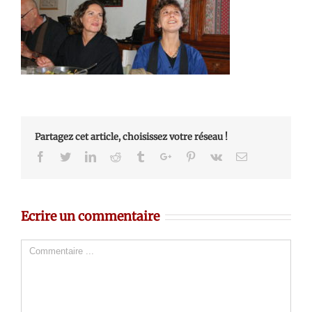
Partagez cet article, choisissez votre réseau !
Facebook
Twitter
Linkedin
Reddit
Tumblr
Google+
Pinterest
Vk
Email
Ecrire un commentaire
Comment