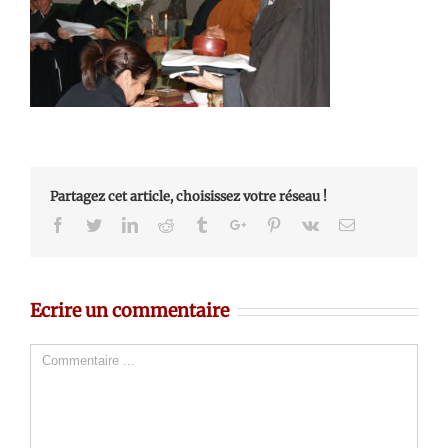
Partagez cet article, choisissez votre réseau !
Facebook
Twitter
Linkedin
Reddit
Tumblr
Google+
Pinterest
Vk
Email
Ecrire un commentaire
Comment