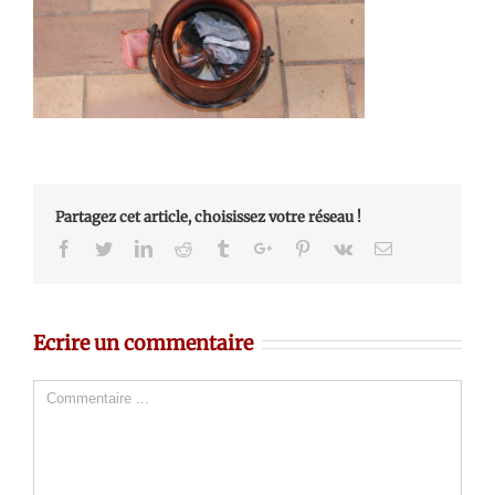
Partagez cet article, choisissez votre réseau !
Facebook
Twitter
Linkedin
Reddit
Tumblr
Google+
Pinterest
Vk
Email
Ecrire un commentaire
Comment