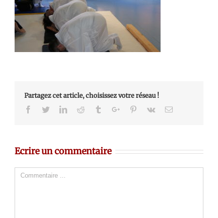
Partagez cet article, choisissez votre réseau !
Facebook
Twitter
Linkedin
Reddit
Tumblr
Google+
Pinterest
Vk
Email
Ecrire un commentaire
Comment