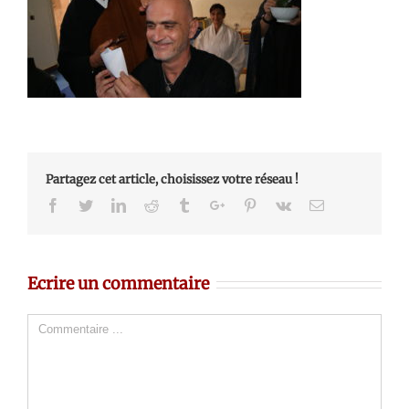
Partagez cet article, choisissez votre réseau !
Facebook
Twitter
Linkedin
Reddit
Tumblr
Google+
Pinterest
Vk
Email
Ecrire un commentaire
Comment