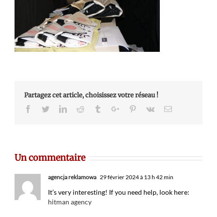
Partagez cet article, choisissez votre réseau !
Facebook
Twitter
Linkedin
Reddit
Tumblr
Google+
Pinterest
Vk
Email
Un commentaire
agencja reklamowa
29 février 2024 à 13 h 42 min
It’s very interesting! If you need help, look here:
hitman agency