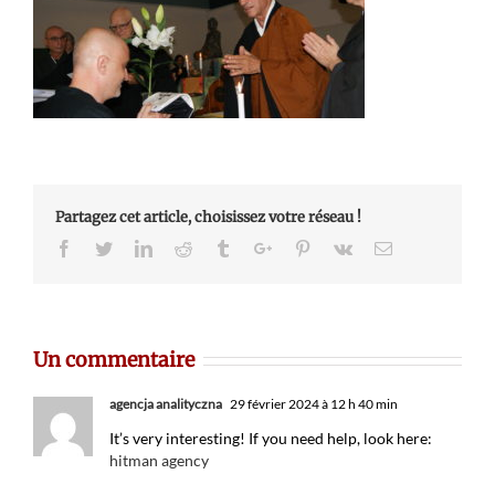
Partagez cet article, choisissez votre réseau !
Facebook
Twitter
Linkedin
Reddit
Tumblr
Google+
Pinterest
Vk
Email
Un commentaire
agencja analityczna
29 février 2024 à 12 h 40 min
It’s very interesting! If you need help, look here:
hitman agency