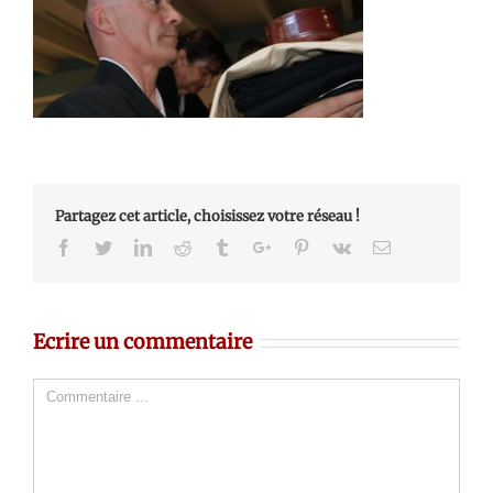
Partagez cet article, choisissez votre réseau !
Facebook
Twitter
Linkedin
Reddit
Tumblr
Google+
Pinterest
Vk
Email
Ecrire un commentaire
Comment