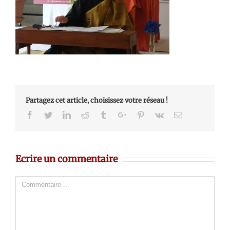
Partagez cet article, choisissez votre réseau !
Facebook
Twitter
Linkedin
Reddit
Tumblr
Google+
Pinterest
Vk
Email
Ecrire un commentaire
Comment