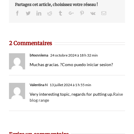
Partagez cet article, choisissez votre réseau !
Facebook
Twitter
Linkedin
Reddit
Tumblr
Google+
Pinterest
Vk
Email
2 Commentaires
bfexnnlema
24 octobre 2024 à 18 h 32 min
Muchas gracias. ?Como puedo iniciar sesion?
Valentina N
13 juillet 2024 à 1 h 55 min
Very interesting topic, regards for putting up.
Raise
blog range