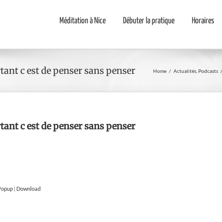
Méditation à Nice
Débuter la pratique
Horaires
ant c est de penser sans penser
Home
/
Actualités
,
Podcasts
ant c est de penser sans penser
 Popup
|
Download